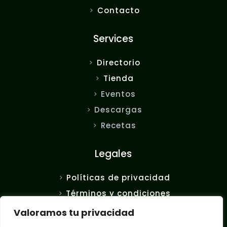
Contacto
Services
Directorio
Tienda
Eventos
Descargas
Recetas
Legales
Políticas de privacidad
Términos y condiciones
FAQ
Valoramos tu privacidad