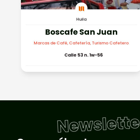

Huila
Boscafe San Juan
Marcas de Café, Cafetería, Turismo Cafetero
Calle 53 n. 1w-56
Newslette