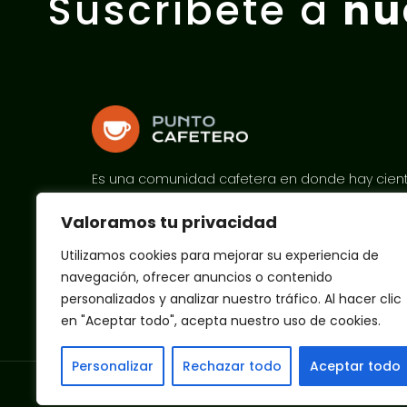
Suscríbete a
nu
Es una comunidad cafetera en donde hay cient
diferentes perfiles que interactúan y comparten
Valoramos tu privacidad
conocimientos.
Utilizamos cookies para mejorar su experiencia de
navegación, ofrecer anuncios o contenido
personalizados y analizar nuestro tráfico. Al hacer clic
en "Aceptar todo", acepta nuestro uso de cookies.
Personalizar
Rechazar todo
Aceptar todo
Punto Cafetero © 2021. Todos los derec