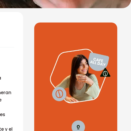
a
neran
e
res
e y el