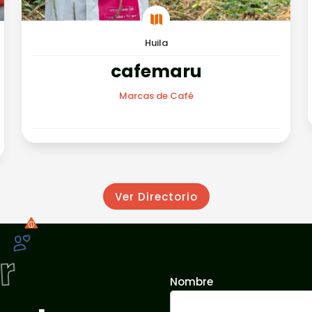

Huila
cafemaru
Marcas de Café
Ver Directorio
r
Nombre