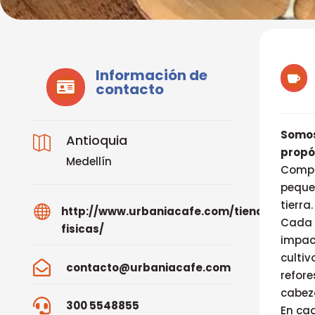
Información de


contacto
Somos
Antioquia

propós
Medellín
Compr
pequeñ
tierra.

http://www.urbaniacafe.com/tiendas-
Cada 
fisicas/
impact
cultiv

contacto@urbaniacafe.com
refore
cabeza

300 5548855
En cad