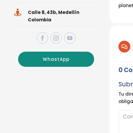
planet

Calle 8, 43b, Medellín
Colombia

WhastApp
0 C
Sub
Tu dir
oblig