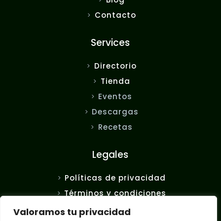
Contacto
Services
Directorio
Tienda
Eventos
Descargas
Recetas
Legales
Políticas de privacidad
Términos y condiciones
FAQ
Valoramos tu privacidad