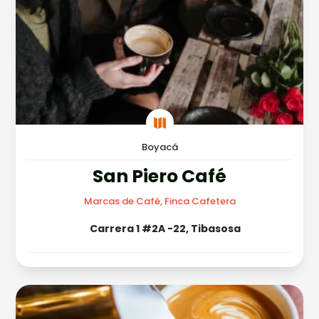

Boyacá
San Piero Café
Marcas de Café, Finca Cafetera
Carrera 1 #2A -22, Tibasosa