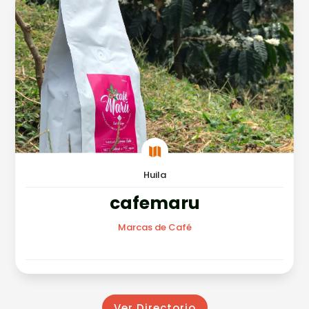

Huila
cafemaru
Marcas de Café
Ver Directorio