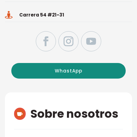

Carrera 54 #21-31
WhastApp
Sobre nosotros
